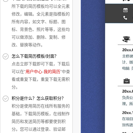
所下载的简历模板均可以全元素
修改，编辑。全元素是指模板的
所有内容，如文字、标题、图
标、背景色、照片等等，这些均
可以做添加、删除、复制、修
改、替换等动作。
怎么下载简历模板/封面？
点击立即下载即可下载，下载后
可以在“
用户中心
-
我的简历
”中查
看或重复下载，重复下载无需积
分。
积分是什么？怎么获取积分？
积分是使用简历在线所有服务的
基础，下载简历模板，在线制作
简历和发送简历等都要使到积
分。您可以通过登录、验证邮