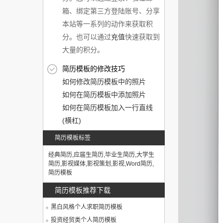
箱、绑定第三方登陆账号、分享
本站等一系列的动作来获取积
分。也可以通过
充值
快速获取到
大量的积分。
简历模板的修改技巧
如何修改简历模板中的照片
如何在简历模板中添加照片
如何在简历模板加入一行直线
(横杠)
简历模板标签
经典简历
,
应届生简历
,
毕业生简历
,
大学生
简历
,
影视媒体
,
影视策划
,
影视
,
Word简历
,
简历模板
简历模板推荐下载
黑白风格个人求职简历模板
投资经贸类个人简历模板