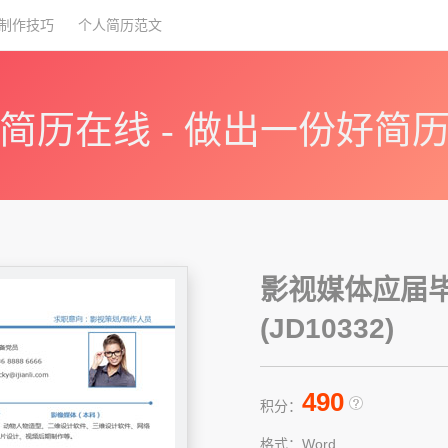
制作技巧
个人简历范文
简历在线 - 做出一份好简
影视媒体应届
(JD10332)
490
积分：
格式：Word