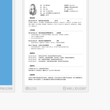
FM10398
1233
490 |
JD10387