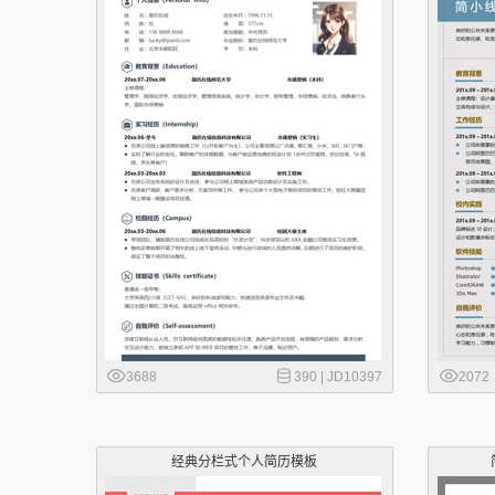
3688
390 |
JD10397
2072
经典分栏式个人简历模板