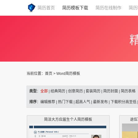
简历首页
简历模板下载
简历在线制作
简历
当前位置：
首页
>
Word简历模板
类型
：
全部
|
经典简历
|
创意简历
|
套装简历
|
简历封面
|
简历表格
排序
：
编辑推荐
|
热门下载
|
超高人气
|
最新发布
|
下载积分高至低
简洁大方应届生个人简历模板
退伍