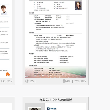
|
JD10319
2293
400 |
CY10022
经典分栏式个人简历模板