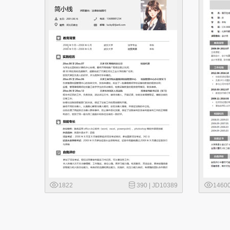
1822
390 |
JD10389
1460