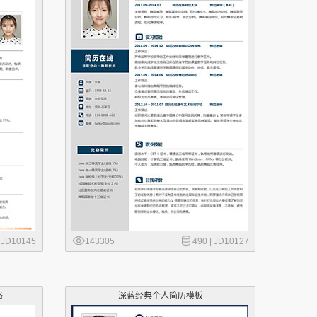
|
JD10145
143305
490 |
JD10127
格
深蓝经典个人简历模板