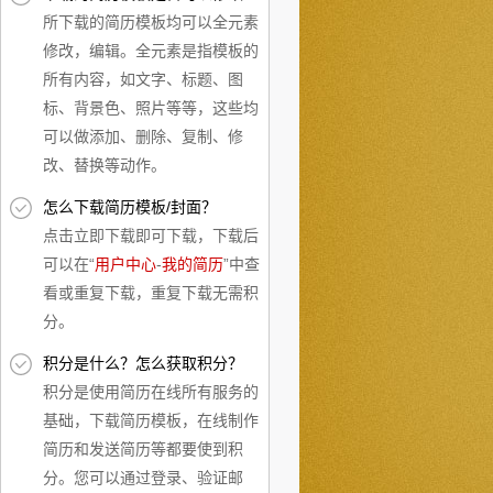
所下载的简历模板均可以全元素
修改，编辑。全元素是指模板的
所有内容，如文字、标题、图
标、背景色、照片等等，这些均
可以做添加、删除、复制、修
改、替换等动作。
怎么下载简历模板/封面？
点击立即下载即可下载，下载后
可以在“
用户中心
-
我的简历
”中查
看或重复下载，重复下载无需积
分。
积分是什么？怎么获取积分？
积分是使用简历在线所有服务的
基础，下载简历模板，在线制作
简历和发送简历等都要使到积
分。您可以通过登录、验证邮