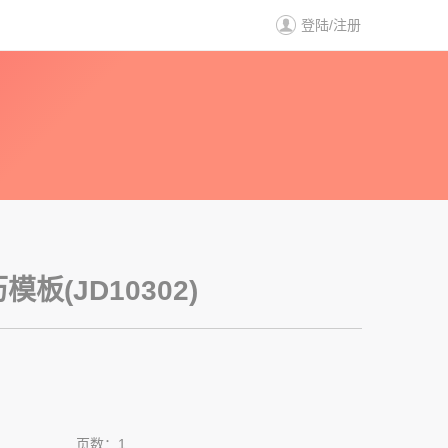
登陆
/
注册
历
板(JD10302)
页数：1