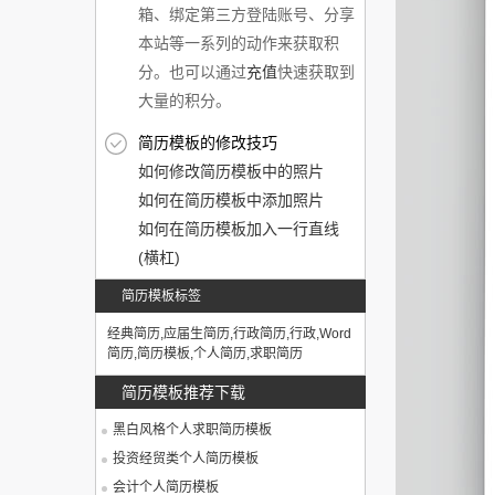
箱、绑定第三方登陆账号、分享
本站等一系列的动作来获取积
分。也可以通过
充值
快速获取到
大量的积分。
简历模板的修改技巧
如何修改简历模板中的照片
如何在简历模板中添加照片
如何在简历模板加入一行直线
(横杠)
简历模板标签
经典简历
,
应届生简历
,
行政简历
,
行政
,
Word
简历
,
简历模板
,
个人简历
,
求职简历
简历模板推荐下载
黑白风格个人求职简历模板
投资经贸类个人简历模板
会计个人简历模板