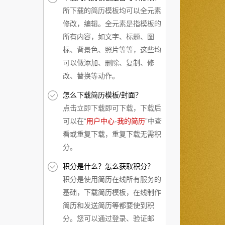
所下载的简历模板均可以全元素
修改，编辑。全元素是指模板的
所有内容，如文字、标题、图
标、背景色、照片等等，这些均
可以做添加、删除、复制、修
改、替换等动作。
怎么下载简历模板/封面？
点击立即下载即可下载，下载后
可以在“
用户中心
-
我的简历
”中查
看或重复下载，重复下载无需积
分。
积分是什么？怎么获取积分？
积分是使用简历在线所有服务的
基础，下载简历模板，在线制作
简历和发送简历等都要使到积
分。您可以通过登录、验证邮