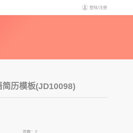
登陆
/
注册
历
历模板(JD10098)
页数：2