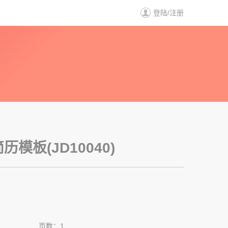
登陆
/
注册
历
模板(JD10040)
页数：1