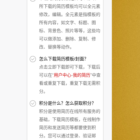
所下载的简历模板均可以全元素
修改，编辑。全元素是指模板的
所有内容，如文字、标题、图
标、背景色、照片等等，这些均
可以做添加、删除、复制、修
改、替换等动作。
怎么下载简历模板/封面？
点击立即下载即可下载，下载后
可以在“
用户中心
-
我的简历
”中查
看或重复下载，重复下载无需积
分。
积分是什么？怎么获取积分？
积分是使用简历在线所有服务的
基础，下载简历模板，在线制作
简历和发送简历等都要使到积
分。您可以通过登录、验证邮