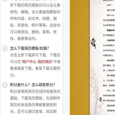
所下载的简历模板均可以全元素
修改，编辑。全元素是指模板的
所有内容，如文字、标题、图
标、背景色、照片等等，这些均
可以做添加、删除、复制、修
改、替换等动作。
怎么下载简历模板/封面？
点击立即下载即可下载，下载后
可以在“
用户中心
-
我的简历
”中查
看或重复下载，重复下载无需积
分。
积分是什么？怎么获取积分？
积分是使用简历在线所有服务的
基础，下载简历模板，在线制作
简历和发送简历等都要使到积
分。您可以通过登录、验证邮