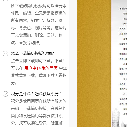
所下载的简历模板均可以全元素
修改，编辑。全元素是指模板的
所有内容，如文字、标题、图
标、背景色、照片等等，这些均
可以做添加、删除、复制、修
改、替换等动作。
怎么下载简历模板/封面？
点击立即下载即可下载，下载后
可以在“
用户中心
-
我的简历
”中查
看或重复下载，重复下载无需积
分。
积分是什么？怎么获取积分？
积分是使用简历在线所有服务的
基础，下载简历模板，在线制作
简历和发送简历等都要使到积
分。您可以通过登录、验证邮