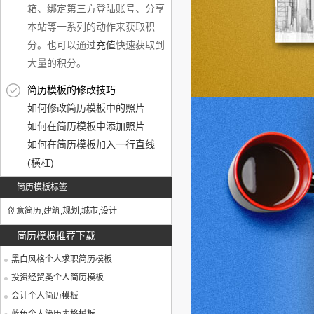
箱、绑定第三方登陆账号、分享
本站等一系列的动作来获取积
分。也可以通过
充值
快速获取到
大量的积分。
简历模板的修改技巧
如何修改简历模板中的照片
如何在简历模板中添加照片
如何在简历模板加入一行直线
(横杠)
简历模板标签
创意简历
,
建筑
,
规划
,
城市
,
设计
简历模板推荐下载
黑白风格个人求职简历模板
投资经贸类个人简历模板
会计个人简历模板